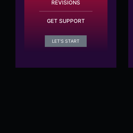
REVISIONS
GET SUPPORT
LET’S START