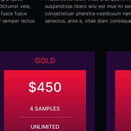
Dictumst vela,
suspendisse libero wisi est mus mi sed
 fusce fusce
consectetuer pharetra vestibulum nam, 
ur semper lectus
senectus, ante a, vitae diam consequa
GOLD
$450
4 SAMPLES
UNLIMITED