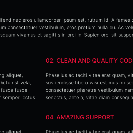
leifend nec eros ullamcorper ipsum est, rutrum id. A fames
m consectetuer vestibulum, eros pretium nulla eu. Ac volu
squam vivamus et sagittis in orci in. Sapien orci sit suspe
02. CLEAN AND QUALITY COD
ng aliquet,
Phasellus ac taciti vitae erat quam, vi
Dictumst vela,
suspendisse libero wisi est mus mi sed
 fusce fusce
consectetuer pharetra vestibulum nam, 
ur semper lectus
senectus, ante a, vitae diam consequa
04. AMAZING SUPPORT
ng aliquet,
Phasellus ac taciti vitae erat quam, vi