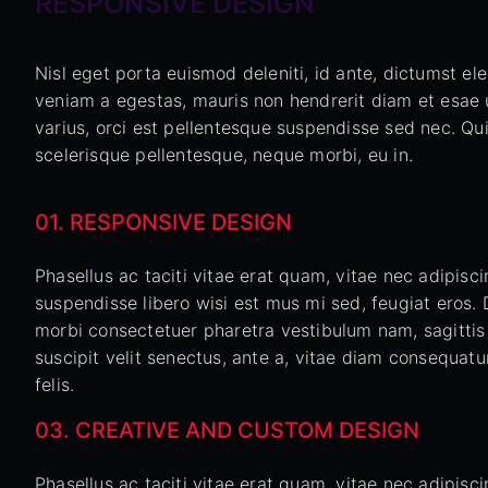
RESPONSIVE DESIGN
Nisl eget porta euismod deleniti, id ante, dictumst e
veniam a egestas, mauris non hendrerit diam et esae u
varius, orci est pellentesque suspendisse sed nec. Qui
scelerisque pellentesque, neque morbi, eu in.
01. RESPONSIVE DESIGN
Phasellus ac taciti vitae erat quam, vitae nec adipisci
suspendisse libero wisi est mus mi sed, feugiat eros. 
morbi consectetuer pharetra vestibulum nam, sagittis
suscipit velit senectus, ante a, vitae diam consequat
felis.
03. CREATIVE AND CUSTOM DESIGN
Phasellus ac taciti vitae erat quam, vitae nec adipisci