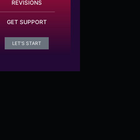
REVISIONS
GET SUPPORT
LET’S START