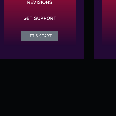
REVISIONS
GET SUPPORT
LET’S START