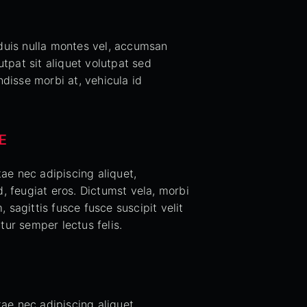
 duis nulla montes vel, accumsan
tpat sit aliquet volutpat sed
ndisse morbi at, vehicula id
E
tae nec adipiscing aliquet,
, feugiat eros. Dictumst vela, morbi
sagittis fusce fusce suscipit velit
tur semper lectus felis.
tae nec adipiscing aliquet,